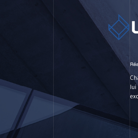
Réa
Cha
lui
exc