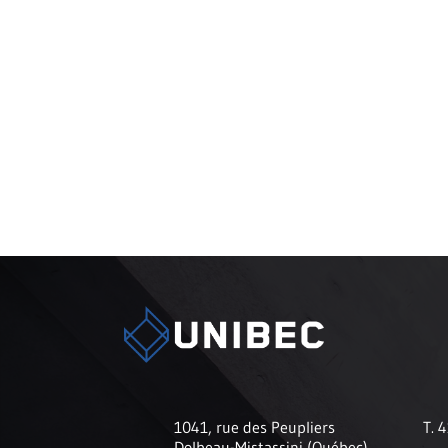
1041, rue des Peupliers
T. 
Dolbeau-Mistassini (Québec)