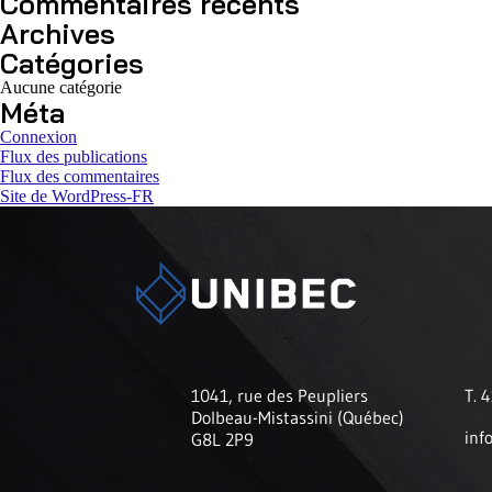
Commentaires récents
Archives
Catégories
Aucune catégorie
Méta
Connexion
Flux des publications
Flux des commentaires
Site de WordPress-FR
1041, rue des Peupliers
T. 
Dolbeau-Mistassini (Québec)
inf
G8L 2P9