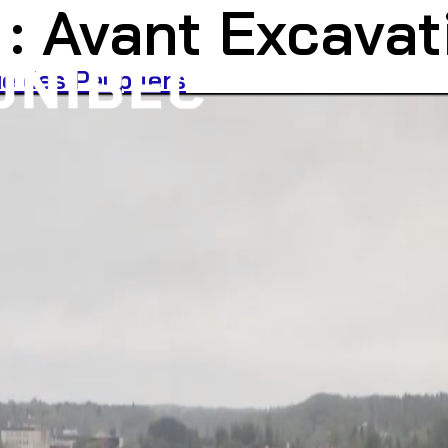
 :
Avant Excavat
ue des Peupliers